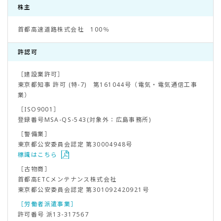
株主
首都高速道路株式会社 100％
許認可
［建設業許可］
東京都知事 許可 (特-7) 第161044号（電気・電気通信工事
業）
［ISO9001］
登録番号MSA-QS-543(対象外：広島事務所)
［警備業］
東京都公安委員会認定 第30004948号
標識はこちら
［古物商］
首都高ETCメンテナンス株式会社
東京都公安委員会認定 第301092420921号
［労働者派遣事業］
許可番号 派13-317567