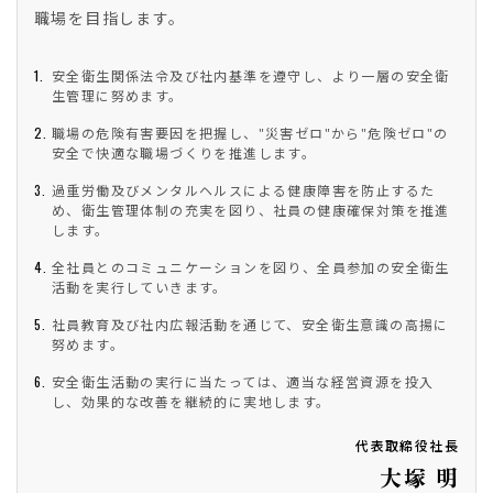
職場を目指します。
安全衛生関係法令及び社内基準を遵守し、より一層の安全衛
生管理に努めます。
職場の危険有害要因を把握し、"災害ゼロ"から"危険ゼロ"の
安全で快適な職場づくりを推進します。
過重労働及びメンタルヘルスによる健康障害を防止するた
め、衛生管理体制の充実を図り、社員の健康確保対策を推進
します。
全社員とのコミュニケーションを図り、全員参加の安全衛生
活動を実行していきます。
社員教育及び社内広報活動を通じて、安全衛生意識の高揚に
努めます。
安全衛生活動の実行に当たっては、適当な経営資源を投入
し、効果的な改善を継続的に実地します。
代表取締役社長
大塚 明